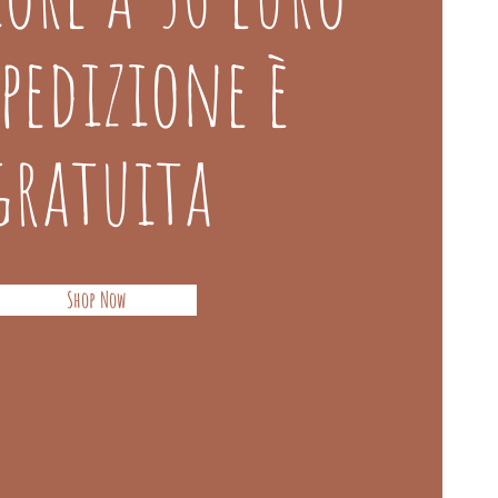
spedizione è
gratuita
Shop Now