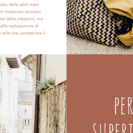
tato dalle abili mani
gni materiale lavorato.
ne delle creazioni, ma
alla realizzazione di
tile che caratterizza il
pe
super